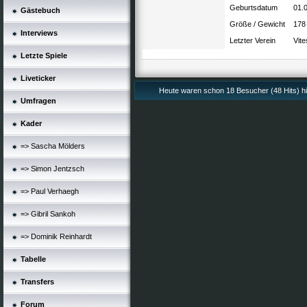
Geburtsdatum
01.
Gästebuch
Größe / Gewicht
178
Interviews
Letzter Verein
Vit
Letzte Spiele
Liveticker
Heute waren schon 18 Besucher (48 Hits) h
Umfragen
Kader
=> Sascha Mölders
=> Simon Jentzsch
=> Paul Verhaegh
=> Gibril Sankoh
=> Dominik Reinhardt
Tabelle
Transfers
Forum