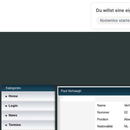
Du willst eine 
Kostenlos start
Kategorien
Paul Verhaegh
Home
Name
Ver
Login
Nummer
02
News
Position
Abw
Termine
Nationalität
NL