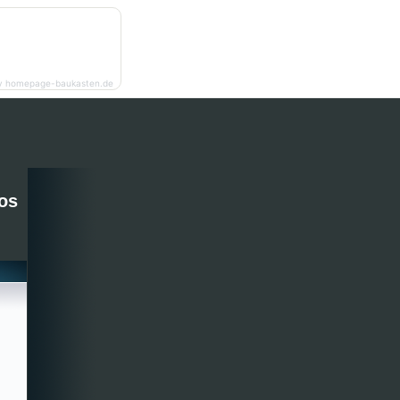
y homepage-baukasten.de
os