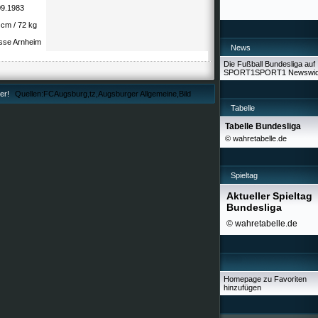
09.1983
 cm / 72 kg
esse Arnheim
News
Die Fußball Bundesliga auf
SPORT1
SPORT1 Newswid
ier!
Quellen:FCAugsburg,tz,Augsburger Allgemeine,Bild
Tabelle
Tabelle Bundesliga
© wahretabelle.de
Spieltag
Aktueller Spieltag
Bundesliga
© wahretabelle.de
Homepage zu Favoriten
hinzufügen