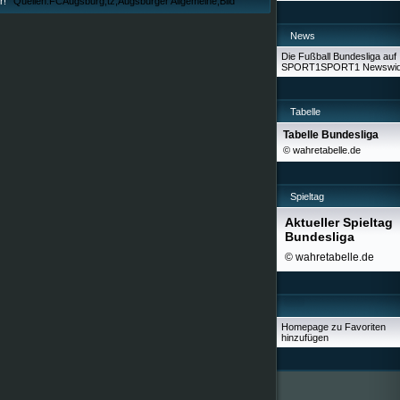
r!
Quellen:FCAugsburg,tz,Augsburger Allgemeine,Bild
News
Die Fußball Bundesliga auf
SPORT1
SPORT1 Newswid
Tabelle
Tabelle Bundesliga
© wahretabelle.de
Spieltag
Aktueller Spieltag
Bundesliga
© wahretabelle.de
Homepage zu Favoriten
hinzufügen