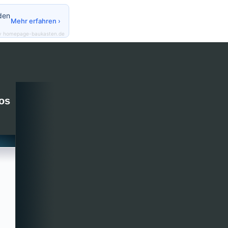
den
Mehr erfahren ›
y homepage-baukasten.de
os