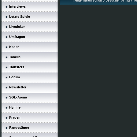
Heute waren schon 3 Besucher (4 Hits) hie
Interviews
Letzte Spiele
Liveticker
Umfragen
Kader
Tabelle
Transfers
Forum
Newsletter
SGL-Arena
Hymne
Fragen
Fangesänge