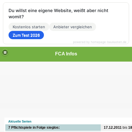
Du willst eine eigene Website, weißt aber nicht
womit?
Kostenlos starten
Anbieter vergleichen
Zum Test 2026
powered by homepage-baukasten.de
FCA Infos
Aktuelle Serien
7 Pflichtspiele in Folge sieglos:
17.12.2011
bis
18