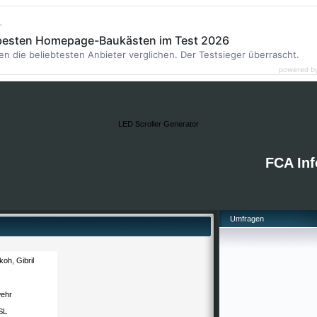
r
 besten Homepage-Baukästen im Test 2026
en die beliebtesten Anbieter verglichen. Der Testsieger überrascht.
powered b
LED Scroller Generator
FCA Inf
Umfragen
oh, Gibril
ehr
SL