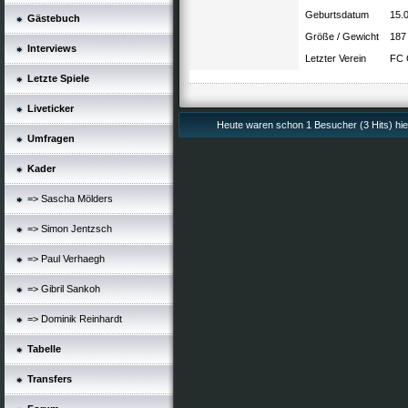
Geburtsdatum
15.
Gästebuch
Größe / Gewicht
187
Interviews
Letzter Verein
FC 
Letzte Spiele
Liveticker
Heute waren schon 1 Besucher (3 Hits) hie
Umfragen
Kader
=> Sascha Mölders
=> Simon Jentzsch
=> Paul Verhaegh
=> Gibril Sankoh
=> Dominik Reinhardt
Tabelle
Transfers