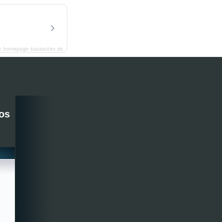
y homepage-baukasten.de
os