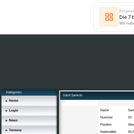
Ratgebe
Die 7
Wir hab
Kategorien
Gibril Sankoh
Home
Name
Sank
Login
Nummer
03
News
Position
Abw
Termine
Nationalität
NL/