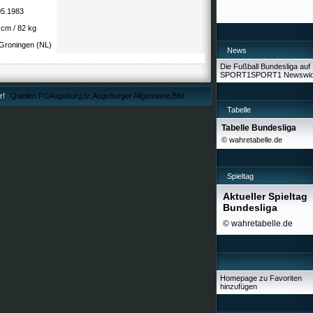
05.1983
 cm / 82 kg
Groningen (NL)
News
Die Fußball Bundesliga auf
SPORT1
SPORT1 Newswid
r!
Quellen:FCAugsburg,tz,Augsburger Allgemeine,Bild
Tabelle
Tabelle Bundesliga
© wahretabelle.de
Spieltag
Aktueller Spieltag
Bundesliga
© wahretabelle.de
Homepage zu Favoriten
hinzufügen