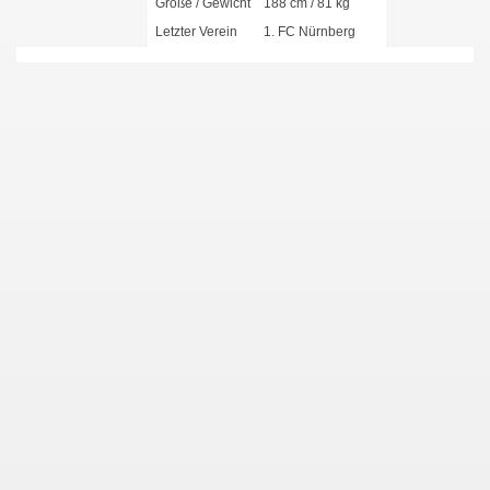
Größe / Gewicht
188 cm / 81 kg
Letzter Verein
1. FC Nürnberg