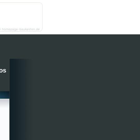
y homepage-baukasten.de
os