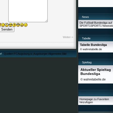
News
Die Fußball Bundesliga auf
SPORT1
SPORT1 Newswid
Weiter->
Tabelle
Tabelle Bundesliga
© wahretabelle.de
r!
Quellen:FCAugsburg,tz,Augsburger Allgemeine,Bild
Spieltag
Aktueller Spieltag
Bundesliga
© wahretabelle.de
Homepage zu Favoriten
hinzufügen