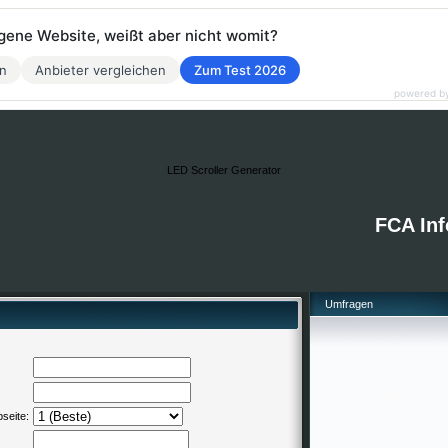
eigene Website, weißt aber nicht womit?
en
Anbieter vergleichen
Zum Test 2026
powered b
LED Scroller Generator
FCA Inf
Umfragen
seite: