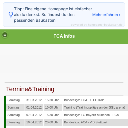
Tipp:
Eine eigene Homepage ist einfacher
als du denkst. So findest du den
Mehr erfahren ›
passenden Baukasten.
powered by homepage-baukasten.de
FCA Infos
Termine&Training
Samstag
31.03.2012
15.30 Uhr
Bundesliga: FCA - 1. FC Köln
Sonntag
01.04.2012
10.00 Uhr
Training (Trainingsplätze an der SGL arena)
Samstag
07.04.2012
15.30 Uhr
Bundesliga: FC Bayern München - FCA
Dienstag
10.04.2012
20.00 Uhr
Bundesliga: FCA - VfB Stuttgart