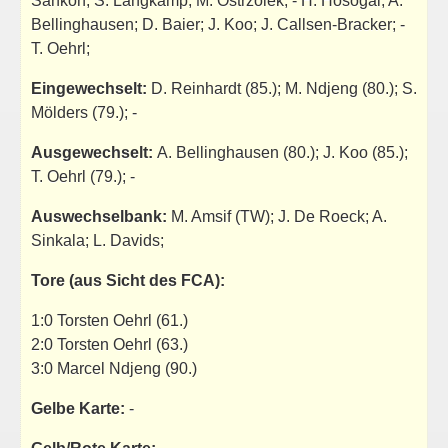
Sankoh; S. Langkamp; M. Ostrzolek; - H. Hosogai; A.
Bellinghausen; D. Baier; J. Koo; J. Callsen-Bracker; -
T. Oehrl;
Eingewechselt:
D. Reinhardt (85.); M. Ndjeng (80.); S.
Mölders (79.); -
Ausgewechselt:
A. Bellinghausen (80.); J. Koo (85.);
T. Oehrl (79.); -
Auswechselbank:
M. Amsif (TW); J. De Roeck; A.
Sinkala; L. Davids;
Tore (aus Sicht des FCA):
1:0 Torsten Oehrl (61.)
2:0 Torsten Oehrl (63.)
3:0 Marcel Ndjeng (90.)
Gelbe Karte:
-