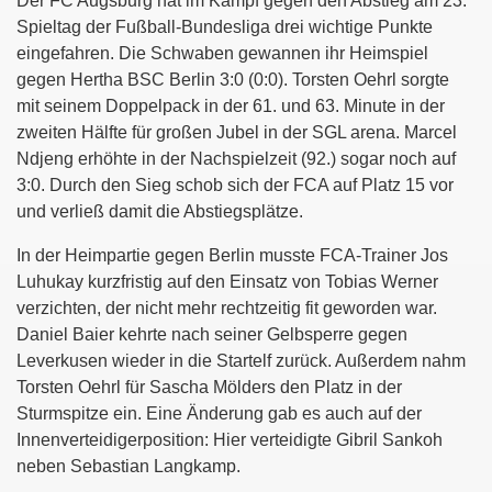
Der FC Augsburg hat im Kampf gegen den Abstieg am 23.
Spieltag der Fußball-Bundesliga drei wichtige Punkte
eingefahren. Die Schwaben gewannen ihr Heimspiel
gegen Hertha BSC Berlin 3:0 (0:0). Torsten Oehrl sorgte
mit seinem Doppelpack in der 61. und 63. Minute in der
zweiten Hälfte für großen Jubel in der SGL arena. Marcel
Ndjeng erhöhte in der Nachspielzeit (92.) sogar noch auf
3:0. Durch den Sieg schob sich der FCA auf Platz 15 vor
und verließ damit die Abstiegsplätze.
In der Heimpartie gegen Berlin musste FCA-Trainer Jos
Luhukay kurzfristig auf den Einsatz von Tobias Werner
verzichten, der nicht mehr rechtzeitig fit geworden war.
Daniel Baier kehrte nach seiner Gelbsperre gegen
Leverkusen wieder in die Startelf zurück. Außerdem nahm
Torsten Oehrl für Sascha Mölders den Platz in der
Sturmspitze ein. Eine Änderung gab es auch auf der
Innenverteidigerposition: Hier verteidigte Gibril Sankoh
neben Sebastian Langkamp.