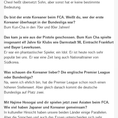
Cheol heißt übersetzt Sohn, aber sonst hat er keine bestimmte
Bedeutung.
Du bist der erste Koreaner beim FCA. Weißt du, wer der erste
Koreaner überhaupt in der Bundesliga war?
Bum Kun-Cha in den 70er und 80er Jahren!
Das kam ja wie aus der Pistole geschossen. Bum Kun Cha spielte
insgesamt elf Jahre für Klubs wie Darmstadt 98, Eintracht Frankfurt
und Bayer Leverkusen.
Er war ein phantastischer Spieler, ein Idol. Er ist heute noch sehr
populär bei uns. Er war eine Zeit lang auch Nationaltrainer von
Südkorea.
Was schauen die Koreaner lieber? Die englische Premier League
oder Bundesliga?
Na, wenn ich ehrlich bin, hat die Premier League schon noch einen
höheren Stellenwert. Aber gleich danach kommt die deutsche
Bundesliga auf Platz zwei.
Mit Hajime Hosogai und dir spielen jetzt zwei Asiaten beim FCA.
Wie viel haben Japaner und Koreaner gemeinsam?
In kultureller Hinsicht haben unsere beiden Länder einige Parallelen.
Aber die Sprachen und auch das Essen unterscheiden sich sehr