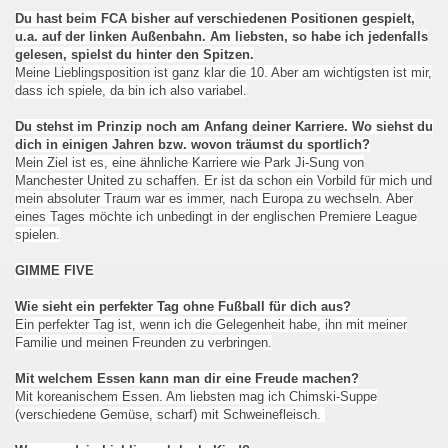
Du hast beim FCA bisher auf verschiedenen Positionen gespielt,
u.a. auf der linken Außenbahn. Am liebsten, so habe ich jedenfalls
gelesen, spielst du hinter den Spitzen.
Meine Lieblingsposition ist ganz klar die 10. Aber am wichtigsten ist mir,
dass ich spiele, da bin ich also variabel.
Du stehst im Prinzip noch am Anfang deiner Karriere. Wo siehst du
dich in einigen Jahren bzw. wovon träumst du sportlich?
Mein Ziel ist es, eine ähnliche Karriere wie Park Ji-Sung von
Manchester United zu schaffen. Er ist da schon ein Vorbild für mich und
mein absoluter Traum war es immer, nach Europa zu wechseln. Aber
eines Tages möchte ich unbedingt in der englischen Premiere League
spielen.
GIMME FIVE
Wie sieht ein perfekter Tag ohne Fußball für dich aus?
Ein perfekter Tag ist, wenn ich die Gelegenheit habe, ihn mit meiner
Familie und meinen Freunden zu verbringen.
Mit welchem Essen kann man dir eine Freude machen?
Mit koreanischem Essen. Am liebsten mag ich Chimski-Suppe
(verschiedene Gemüse, scharf) mit Schweinefleisch.