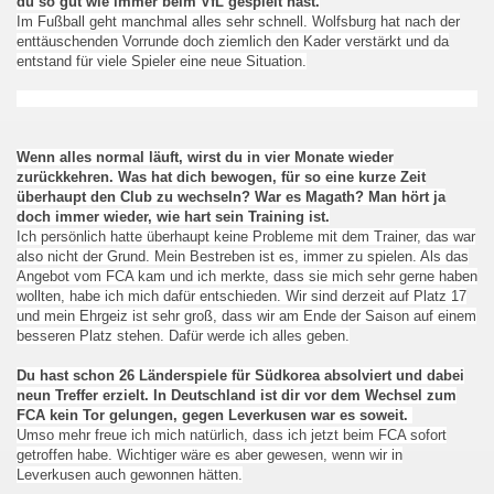
du so gut wie immer beim VfL gespielt hast.
Im Fußball geht manchmal alles sehr schnell. Wolfsburg hat nach der
enttäuschenden Vorrunde doch ziemlich den Kader verstärkt und da
entstand für viele Spieler eine neue Situation.
Wenn alles normal läuft, wirst du in vier Monate wieder
zurückkehren. Was hat dich bewogen, für so eine kurze Zeit
überhaupt den Club zu wechseln? War es Magath? Man hört ja
doch immer wieder, wie hart sein Training ist.
Ich persönlich hatte überhaupt keine Probleme mit dem Trainer, das war
also nicht der Grund. Mein Bestreben ist es, immer zu spielen. Als das
Angebot vom FCA kam und ich merkte, dass sie mich sehr gerne haben
wollten, habe ich mich dafür entschieden. Wir sind derzeit auf Platz 17
und mein Ehrgeiz ist sehr groß, dass wir am Ende der Saison auf einem
besseren Platz stehen. Dafür werde ich alles geben.
Du hast schon 26 Länderspiele für Südkorea absolviert und dabei
neun Treffer erzielt. In Deutschland ist dir vor dem Wechsel zum
FCA kein Tor gelungen, gegen Leverkusen war es soweit.
Umso mehr freue ich mich natürlich, dass ich jetzt beim FCA sofort
getroffen habe. Wichtiger wäre es aber gewesen, wenn wir in
Leverkusen auch gewonnen hätten.