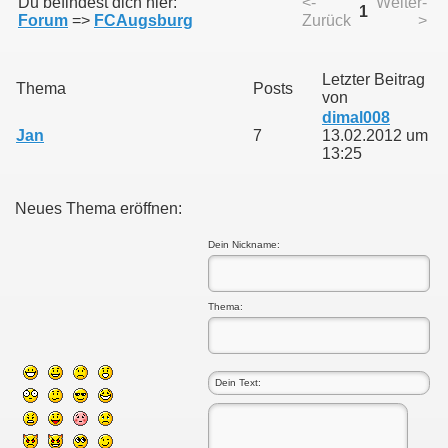
Du befindest dich hier:
<-
Weiter-
1
Forum
=>
FCAugsburg
Zurück
>
Letzter Beitrag
Thema
Posts
von
dimal008
Jan
7
13.02.2012 um
13:25
Neues Thema eröffnen:
Dein Nickname:
Thema: